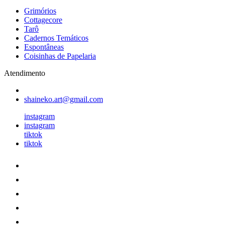
Grimórios
Cottagecore
Tarô
Cadernos Temáticos
Espontâneas
Coisinhas de Papelaria
Atendimento
shaineko.art@gmail.com
instagram
instagram
tiktok
tiktok